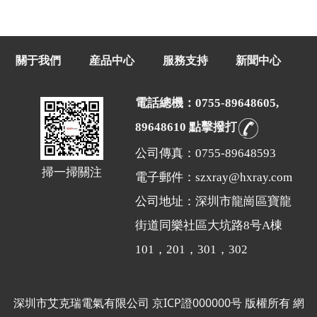
關于我們
産品中心
服務支持
新聞中心
電話總機：0755-89648605,
89648610 點擊撥打
公司傳真：0755-89648593
掃一掃關注
電子郵件：szxray@hxray.com
公司地址：深圳市龍崗區寶龍
街道同樂社區大坑路8号A棟
101，201，301，302
深圳市艾克瑞電氣有限公司
京ICP證000000号
版權所有
網