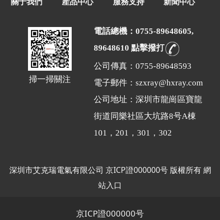
關于我們
産品中心
服務支持
新聞中心
電話總機：0755-89648605,
89648610 點擊撥打
公司傳真：0755-89648593
掃一掃關注
電子郵件：szxray@hxray.com
公司地址：深圳市龍崗區寶龍
街道同樂社區大坑路8号A棟
101，201，301，302
深圳市艾克瑞電氣有限公司
京ICP證000000号
版權所有
網
站入口
京ICP證000000号