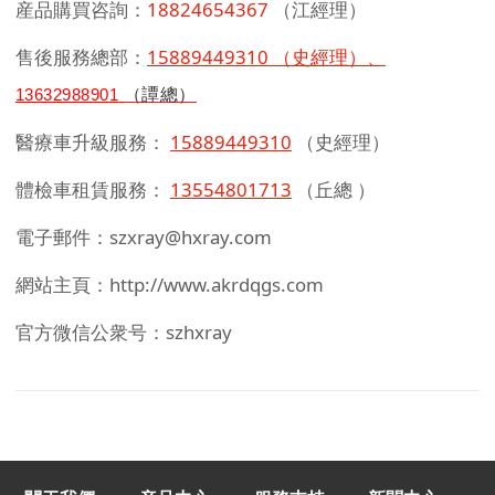
産品購買咨詢：
18824654367
（江經理）
售後服務總部：
15889449310
（史經理）、
13632988901
（譚總）
醫療車升級服務：
15889449310
（史經理）
體檢車租賃服務：
13554801713
（
丘總
）
電子郵件：szxray@hxray.com
網站主頁：http://www.akrdqgs.com
官方微信公衆号：szhxray