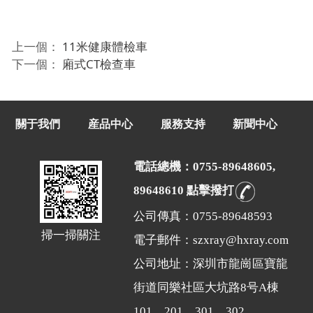
上一個：
11米健康體檢車
下一個：
廂式CT檢查車
關于我們
産品中心
服務支持
新聞中心
電話總機：0755-89648605,
89648610 點擊撥打
公司傳真：0755-89648593
掃一掃關注
電子郵件：szxray@hxray.com
公司地址：深圳市龍崗區寶龍
街道同樂社區大坑路8号A棟
101，201，301，302