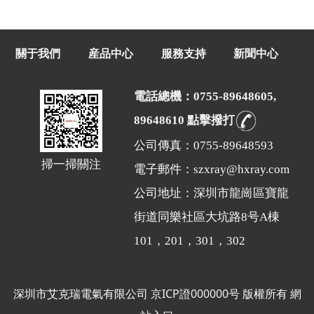
關于我們
産品中心
服務支持
新聞中心
電話總機：0755-89648605,
89648610 點擊撥打
公司傳真：0755-89648593
掃一掃關注
電子郵件：szxray@hxray.com
公司地址：深圳市龍崗區寶龍
街道同樂社區大坑路8号A棟
101，201，301，302
深圳市艾克瑞電氣有限公司
京ICP證000000号
版權所有
網